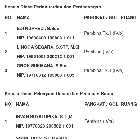
Kepala Dinas Perindustrian dan Perdagangan
NO
NAMA
PANGKAT / GOL. RUANG
EDI NURHEDI, S.Sos
1
Pembina Tk. I (IV/b)
NIP. 19690408 199803 1 011
LINGGA SEGARA, S.STP, M.Si
2
Pembina (IV/a)
NIP. 19831001 200212 1 001
OROK SUKMANA, S.Sos
3
Pembina Tk. I (IV/b)
NIP. 19710312 199003 1 005
Kepala Dinas Pekerjaan Umum dan Penataan Ruang
NO
NAMA
PANGKAT / GOL. RUANG
IRVAN SUYATUPIKA, S.T.,MT
1
Pembina (IV/a)
NIP. 19770323 200502 1 001
SYARIFUDIN, ST.,MPSDA