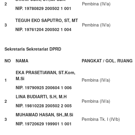
2
Pembina (IV/a)
NIP. 19780829 200502 1 001
TEGUH EKO SAPUTRO, ST, MT
3
Pembina (IV/a)
NIP. 19761204 200502 1 004
Sekretaris Sekretariat DPRD
NO
NAMA
PANGKAT / GOL. RUANG
EKA PRASETIAWAN, ST.Kom,
M.Si
1
Pembina (IV/a)
NIP. 19790925 200604 1 006
LINA BUDIARTI, S.H, M.H
2
Pembina (IV/a)
NIP. 19810228 200502 2 005
MUHAMAD HASAN, SH.,M.Si
3
Pembina Tk. I (IV/b)
NIP. 19720629 199901 1 001