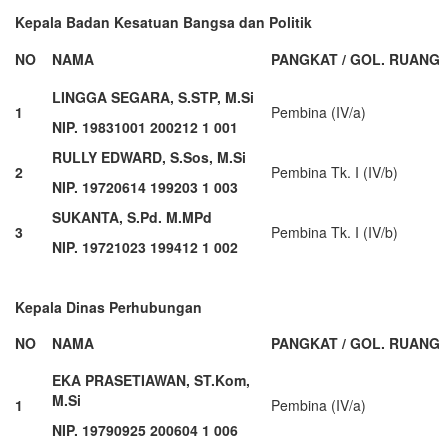
Kepala Badan Kesatuan Bangsa dan Politik
NO
NAMA
PANGKAT / GOL. RUANG
LINGGA SEGARA, S.STP, M.Si
1
Pembina (IV/a)
NIP. 19831001 200212 1 001
RULLY EDWARD, S.Sos, M.Si
2
Pembina Tk. I (IV/b)
NIP. 19720614 199203 1 003
SUKANTA, S.Pd. M.MPd
3
Pembina Tk. I (IV/b)
NIP. 19721023 199412 1 002
Kepala Dinas Perhubungan
NO
NAMA
PANGKAT / GOL. RUANG
EKA PRASETIAWAN, ST.Kom,
M.Si
1
Pembina (IV/a)
NIP. 19790925 200604 1 006