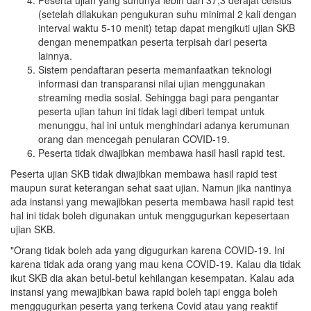
Peserta ujian yang suhunya lebih dari 37,3 derajat celsius
(setelah dilakukan pengukuran suhu minimal 2 kali dengan
interval waktu 5-10 menit) tetap dapat mengikuti ujian SKB
dengan menempatkan peserta terpisah dari peserta
lainnya.
Sistem pendaftaran peserta memanfaatkan teknologi
informasi dan transparansi nilai ujian menggunakan
streaming media sosial. Sehingga bagi para pengantar
peserta ujian tahun ini tidak lagi diberi tempat untuk
menunggu, hal ini untuk menghindari adanya kerumunan
orang dan mencegah penularan COVID-19.
Peserta tidak diwajibkan membawa hasil hasil rapid test.
Peserta ujian SKB tidak diwajibkan membawa hasil rapid test
maupun surat keterangan sehat saat ujian. Namun jika nantinya
ada instansi yang mewajibkan peserta membawa hasil rapid test
hal ini tidak boleh digunakan untuk menggugurkan kepesertaan
ujian SKB.
"Orang tidak boleh ada yang digugurkan karena COVID-19. Ini
karena tidak ada orang yang mau kena COVID-19. Kalau dia tidak
ikut SKB dia akan betul-betul kehilangan kesempatan. Kalau ada
instansi yang mewajibkan bawa rapid boleh tapi engga boleh
menggugurkan peserta yang terkena Covid atau yang reaktif